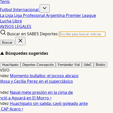
Tenis
Futbol Internacional
La Liga
Liga Profesional Argentina
Premier League
Lucha Libre
AVISOS LEGALES
Buscar en SABES Deportes
Buscar
▲
Búsquedas sugeridas
Huachipato
Deportes Concepción
Fernández Vial
UdeC
Biobío
VIVO
ndez
Momento bullalbo: el jocoso abrazo
Mosa y Cecilia Perez en el superclásico
ndez
Naval mete presión en la cima de
nció a Aguará en El Morro •
ndez
Huachipato sin salida: cayó goleado ante
 CAP Acero •