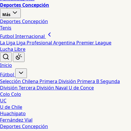
Deportes Concepción
Más
Deportes Concepción
Tenis
Futbol Internacional
La Liga
Liga Profesional Argentina
Premier League
Lucha Libre
Inicio
Fútbol
Selección Chilena
Primera División
Primera B
Segunda
División
Tercera División
Naval
U de Conce
Colo Colo
UC
U de Chile
Huachipato
Fernández Vial
Deportes Concepción