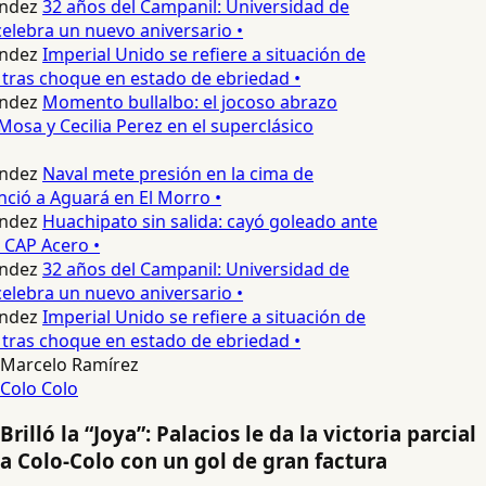
ndez
32 años del Campanil: Universidad de
lebra un nuevo aniversario •
ndez
Imperial Unido se refiere a situación de
tras choque en estado de ebriedad •
ndez
Momento bullalbo: el jocoso abrazo
Mosa y Cecilia Perez en el superclásico
ndez
Naval mete presión en la cima de
nció a Aguará en El Morro •
ndez
Huachipato sin salida: cayó goleado ante
 CAP Acero •
ndez
32 años del Campanil: Universidad de
lebra un nuevo aniversario •
ndez
Imperial Unido se refiere a situación de
tras choque en estado de ebriedad •
Marcelo Ramírez
Colo Colo
Brilló la “Joya”: Palacios le da la victoria parcial
a Colo-Colo con un gol de gran factura