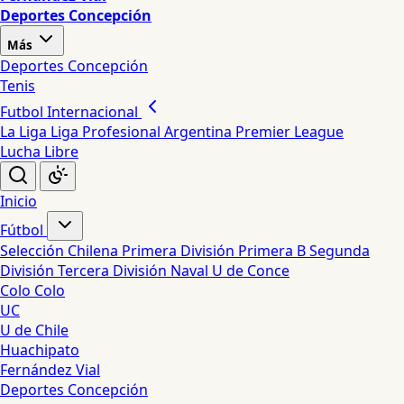
Deportes Concepción
Más
Deportes Concepción
Tenis
Futbol Internacional
La Liga
Liga Profesional Argentina
Premier League
Lucha Libre
Inicio
Fútbol
Selección Chilena
Primera División
Primera B
Segunda
División
Tercera División
Naval
U de Conce
Colo Colo
UC
U de Chile
Huachipato
Fernández Vial
Deportes Concepción