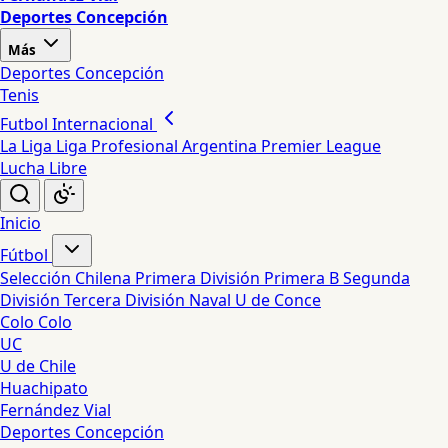
Deportes Concepción
Más
Deportes Concepción
Tenis
Futbol Internacional
La Liga
Liga Profesional Argentina
Premier League
Lucha Libre
Inicio
Fútbol
Selección Chilena
Primera División
Primera B
Segunda
División
Tercera División
Naval
U de Conce
Colo Colo
UC
U de Chile
Huachipato
Fernández Vial
Deportes Concepción