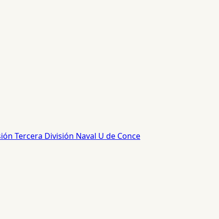
sión
Tercera División
Naval
U de Conce