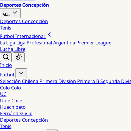
Deportes Concepción
Más
Deportes Concepción
Tenis
Futbol Internacional
La Liga
Liga Profesional Argentina
Premier League
Lucha Libre
Inicio
Fútbol
Selección Chilena
Primera División
Primera B
Segunda Divi
Colo Colo
UC
U de Chile
Huachipato
Fernández Vial
Deportes Concepción
Tenis