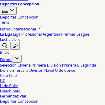
Deportes Concepción
Más
Deportes Concepción
Tenis
Futbol Internacional
La Liga
Liga Profesional Argentina
Premier League
Lucha Libre
Inicio
Fútbol
Selección Chilena
Primera División
Primera B
Segunda
División
Tercera División
Naval
U de Conce
Colo Colo
UC
U de Chile
Huachipato
Fernández Vial
Deportes Concepción