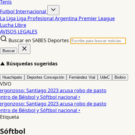
Tenis
Futbol Internacional
La Liga
Liga Profesional Argentina
Premier League
Lucha Libre
AVISOS LEGALES
Buscar en SABES Deportes
Buscar
▲
Búsquedas sugeridas
Huachipato
Deportes Concepción
Fernández Vial
UdeC
Biobío
VIVO
ergonzoso: Santiago 2023 acusa robo de pasto
ntro de Béisbol y Sóftbol nacional •
ergonzoso: Santiago 2023 acusa robo de pasto
ntro de Béisbol y Sóftbol nacional •
Etiqueta
Sóftbol