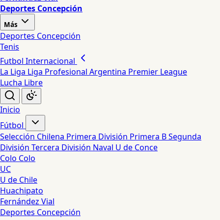
Deportes Concepción
Más
Deportes Concepción
Tenis
Futbol Internacional
La Liga
Liga Profesional Argentina
Premier League
Lucha Libre
Inicio
Fútbol
Selección Chilena
Primera División
Primera B
Segunda
División
Tercera División
Naval
U de Conce
Colo Colo
UC
U de Chile
Huachipato
Fernández Vial
Deportes Concepción