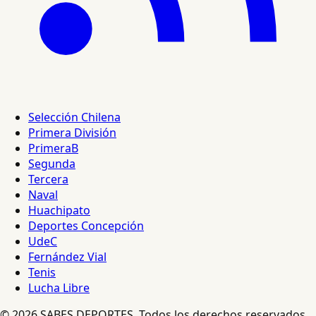
Selección Chilena
Primera División
PrimeraB
Segunda
Tercera
Naval
Huachipato
Deportes Concepción
UdeC
Fernández Vial
Tenis
Lucha Libre
© 2026 SABES DEPORTES. Todos los derechos reservados.