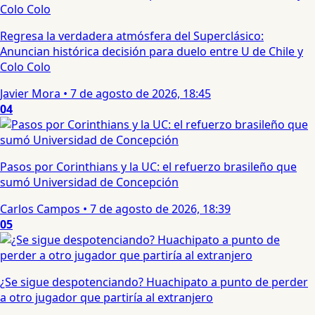
Regresa la verdadera atmósfera del Superclásico:
Anuncian histórica decisión para duelo entre U de Chile y
Colo Colo
Javier Mora
•
7 de agosto de 2026, 18:45
04
Pasos por Corinthians y la UC: el refuerzo brasileño que
sumó Universidad de Concepción
Carlos Campos
•
7 de agosto de 2026, 18:39
05
¿Se sigue despotenciando? Huachipato a punto de perder
a otro jugador que partiría al extranjero