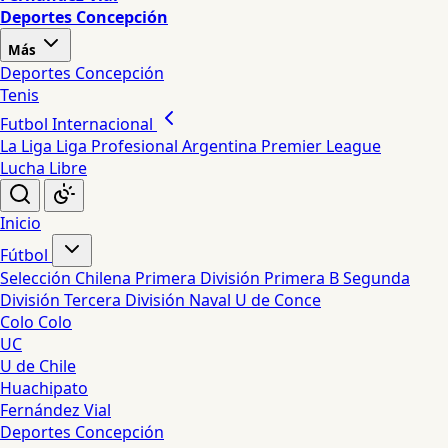
Deportes Concepción
Más
Deportes Concepción
Tenis
Futbol Internacional
La Liga
Liga Profesional Argentina
Premier League
Lucha Libre
Inicio
Fútbol
Selección Chilena
Primera División
Primera B
Segunda
División
Tercera División
Naval
U de Conce
Colo Colo
UC
U de Chile
Huachipato
Fernández Vial
Deportes Concepción