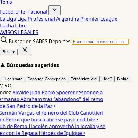
Tenis
Futbol Internacional
La Liga
Liga Profesional Argentina
Premier League
Lucha Libre
AVISOS LEGALES
Buscar en SABES Deportes
Buscar
▲
Búsquedas sugeridas
Huachipato
Deportes Concepción
Fernández Vial
UdeC
Biobío
VIVO
ndez
Alcalde Juan Pablo Spoerer responde a
Hermanas Abraham tras “abandono” del remo
de San Pedro de la Paz •
ermán Vargas el remero del Club Canottieri
an Pedro que busca abrirse paso en Chile •
ub de Remo Llacolén aprovechó la localía y se
ez con la Regata Héroes de Iquique •