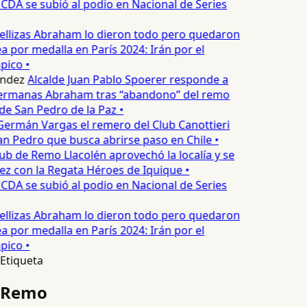
 CDA se subió al podio en Nacional de Series
llizas Abraham lo dieron todo pero quedaron
a por medalla en París 2024: Irán por el
pico •
ndez
Alcalde Juan Pablo Spoerer responde a
Hermanas Abraham tras “abandono” del remo
de San Pedro de la Paz •
ermán Vargas el remero del Club Canottieri
an Pedro que busca abrirse paso en Chile •
ub de Remo Llacolén aprovechó la localía y se
ez con la Regata Héroes de Iquique •
 CDA se subió al podio en Nacional de Series
llizas Abraham lo dieron todo pero quedaron
a por medalla en París 2024: Irán por el
pico •
Etiqueta
Remo