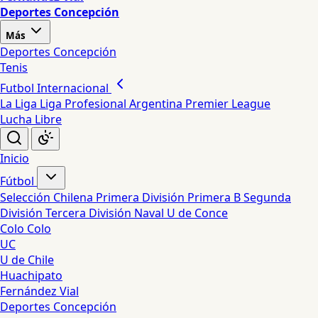
Deportes Concepción
Más
Deportes Concepción
Tenis
Futbol Internacional
La Liga
Liga Profesional Argentina
Premier League
Lucha Libre
Inicio
Fútbol
Selección Chilena
Primera División
Primera B
Segunda
División
Tercera División
Naval
U de Conce
Colo Colo
UC
U de Chile
Huachipato
Fernández Vial
Deportes Concepción