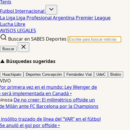
Tenis
Futbol Internacional
La Liga
Liga Profesional Argentina
Premier League
Lucha Libre
AVISOS LEGALES
Buscar en SABES Deportes
Buscar
▲
Búsquedas sugeridas
Huachipato
Deportes Concepción
Fernández Vial
UdeC
Biobío
VIVO
or primera vez en el mundo: Ley Wenger de
e será implementada en Canadá •
pinoza
De no creer: El milimétrico offside un
 de Milán ante FC Barcelona por la Champions
 insólito trazado de línea del “VAR” en el fútbol
e anuló el gol por offside •