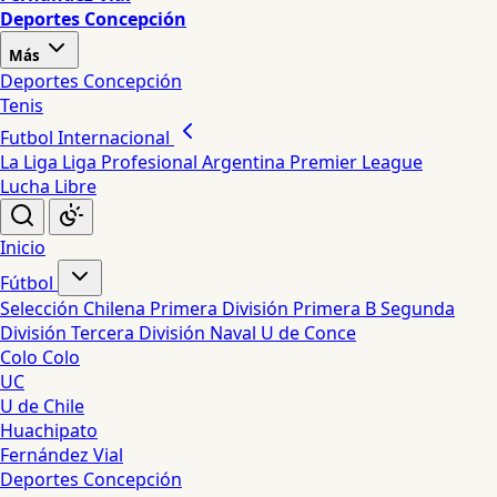
Deportes Concepción
Más
Deportes Concepción
Tenis
Futbol Internacional
La Liga
Liga Profesional Argentina
Premier League
Lucha Libre
Inicio
Fútbol
Selección Chilena
Primera División
Primera B
Segunda
División
Tercera División
Naval
U de Conce
Colo Colo
UC
U de Chile
Huachipato
Fernández Vial
Deportes Concepción