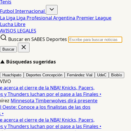
Tenis
Futbol Internacional
La Liga
Liga Profesional Argentina
Premier League
Lucha Libre
AVISOS LEGALES
Buscar en SABES Deportes
Buscar
▲
Búsquedas sugeridas
Huachipato
Deportes Concepción
Fernández Vial
UdeC
Biobío
VIVO
e acerca el cierre de la NBA! Knicks, Pacers,
 y Thunders luchan por el pase a las Finales •
írez
Minnesota Timberwolves dirá presente
el Oeste: Conoce a los finalistas de las dos
 •
e acerca el cierre de la NBA! Knicks, Pacers,
 y Thunders luchan por el pase a las Finales •