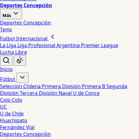
Deportes Concepción
Más
Deportes Concepción
Tenis
Futbol Internacional
La Liga
Liga Profesional Argentina
Premier League
Lucha Libre
Inicio
Fútbol
Selección Chilena
Primera División
Primera B
Segunda
División
Tercera División
Naval
U de Conce
Colo Colo
UC
U de Chile
Huachipato
Fernández Vial
Deportes Concepción