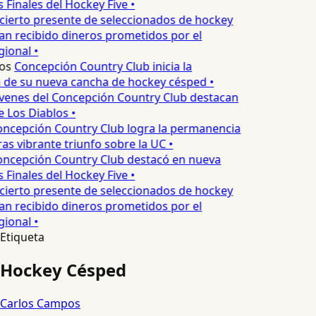
s Finales del Hockey Five •
cierto presente de seleccionados de hockey
an recibido dineros prometidos por el
ional •
os
Concepción Country Club inicia la
 de su nueva cancha de hockey césped •
venes del Concepción Country Club destacan
 Los Diablos •
ncepción Country Club logra la permanencia
as vibrante triunfo sobre la UC •
ncepción Country Club destacó en nueva
s Finales del Hockey Five •
cierto presente de seleccionados de hockey
an recibido dineros prometidos por el
ional •
Etiqueta
Hockey Césped
Carlos Campos