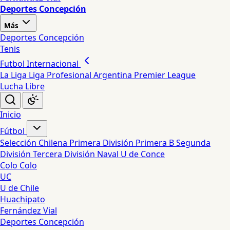
Deportes Concepción
Más
Deportes Concepción
Tenis
Futbol Internacional
La Liga
Liga Profesional Argentina
Premier League
Lucha Libre
Inicio
Fútbol
Selección Chilena
Primera División
Primera B
Segunda
División
Tercera División
Naval
U de Conce
Colo Colo
UC
U de Chile
Huachipato
Fernández Vial
Deportes Concepción