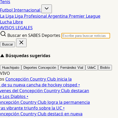
Tenis
Futbol Internacional
La Liga
Liga Profesional Argentina
Premier League
Lucha Libre
AVISOS LEGALES
Buscar en SABES Deportes
Buscar
▲
Búsquedas sugeridas
Huachipato
Deportes Concepción
Fernández Vial
UdeC
Biobío
VIVO
os
Concepción Country Club inicia la
 de su nueva cancha de hockey césped •
venes del Concepción Country Club destacan
 Los Diablos •
ncepción Country Club logra la permanencia
as vibrante triunfo sobre la UC •
ncepción Country Club destacó en nueva