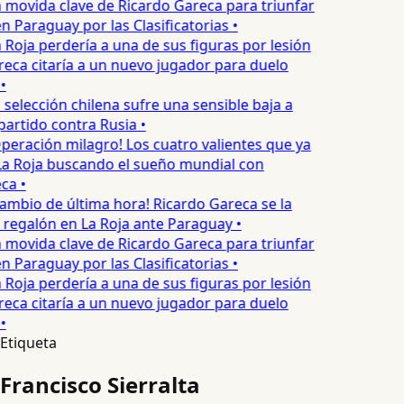
 movida clave de Ricardo Gareca para triunfar
n Paraguay por las Clasificatorias •
 Roja perdería a una de sus figuras por lesión
reca citaría a un nuevo jugador para duelo
•
 selección chilena sufre una sensible baja a
artido contra Rusia •
peración milagro! Los cuatro valientes que ya
La Roja buscando el sueño mundial con
ca •
ambio de última hora! Ricardo Gareca se la
 regalón en La Roja ante Paraguay •
 movida clave de Ricardo Gareca para triunfar
n Paraguay por las Clasificatorias •
 Roja perdería a una de sus figuras por lesión
reca citaría a un nuevo jugador para duelo
•
Etiqueta
Francisco Sierralta