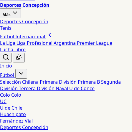
Deportes Concepción
Más
Deportes Concepción
Tenis
Futbol Internacional
La Liga
Liga Profesional Argentina
Premier League
Lucha Libre
Inicio
Fútbol
Selección Chilena
Primera División
Primera B
Segunda
División
Tercera División
Naval
U de Conce
Colo Colo
UC
U de Chile
Huachipato
Fernández Vial
Deportes Concepción