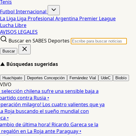
Tenis
Futbol Internacional
La Liga
Liga Profesional Argentina
Premier League
Lucha Libre
AVISOS LEGALES
Buscar en SABES Deportes
Buscar
▲
Búsquedas sugeridas
Huachipato
Deportes Concepción
Fernández Vial
UdeC
Biobío
VIVO
 selección chilena sufre una sensible baja a
artido contra Rusia •
peración milagro! Los cuatro valientes que ya
La Roja buscando el sueño mundial con
ca •
ambio de última hora! Ricardo Gareca se la
 regalón en La Roja ante Paraguay •