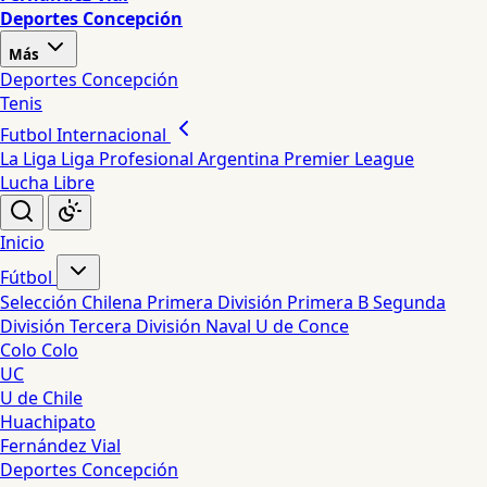
Deportes Concepción
Más
Deportes Concepción
Tenis
Futbol Internacional
La Liga
Liga Profesional Argentina
Premier League
Lucha Libre
Inicio
Fútbol
Selección Chilena
Primera División
Primera B
Segunda
División
Tercera División
Naval
U de Conce
Colo Colo
UC
U de Chile
Huachipato
Fernández Vial
Deportes Concepción