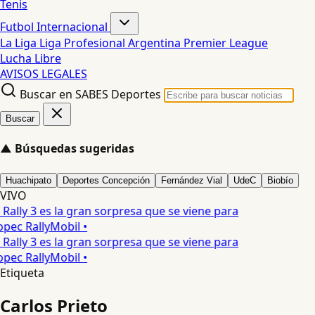
Tenis
Futbol Internacional
La Liga
Liga Profesional Argentina
Premier League
Lucha Libre
AVISOS LEGALES
Buscar en SABES Deportes
Buscar
▲
Búsquedas sugeridas
Huachipato
Deportes Concepción
Fernández Vial
UdeC
Biobío
VIVO
 Rally 3 es la gran sorpresa que se viene para
opec RallyMobil •
 Rally 3 es la gran sorpresa que se viene para
opec RallyMobil •
Etiqueta
Carlos Prieto