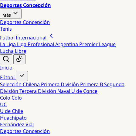
Deportes Concepción
Más
Deportes Concepción
Tenis
Futbol Internacional
La Liga
Liga Profesional Argentina
Premier League
Lucha Libre
Inicio
Fútbol
Selección Chilena
Primera División
Primera B
Segunda
División
Tercera División
Naval
U de Conce
Colo Colo
UC
U de Chile
Huachipato
Fernández Vial
Deportes Concepción