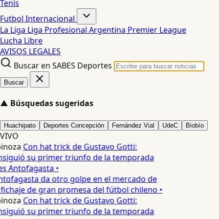
Tenis
Futbol Internacional
La Liga
Liga Profesional Argentina
Premier League
Lucha Libre
AVISOS LEGALES
Buscar en SABES Deportes
Buscar
▲
Búsquedas sugeridas
Huachipato
Deportes Concepción
Fernández Vial
UdeC
Biobío
VIVO
pinoza
Con hat trick de Gustavo Gotti:
siguió su primer triunfo de la temporada
s Antofagasta •
tofagasta da otro golpe en el mercado de
fichaje de gran promesa del fútbol chileno •
pinoza
Con hat trick de Gustavo Gotti:
siguió su primer triunfo de la temporada