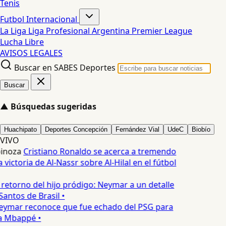
Tenis
Futbol Internacional
La Liga
Liga Profesional Argentina
Premier League
Lucha Libre
AVISOS LEGALES
Buscar en SABES Deportes
Buscar
▲
Búsquedas sugeridas
Huachipato
Deportes Concepción
Fernández Vial
UdeC
Biobío
VIVO
pinoza
Cristiano Ronaldo se acerca a tremendo
a victoria de Al-Nassr sobre Al-Hilal en el fútbol
 retorno del hijo pródigo: Neymar a un detalle
Santos de Brasil •
ymar reconoce que fue echado del PSG para
 a Mbappé •