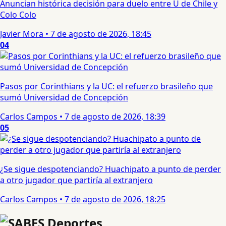
Anuncian histórica decisión para duelo entre U de Chile y
Colo Colo
Javier Mora
•
7 de agosto de 2026, 18:45
04
Pasos por Corinthians y la UC: el refuerzo brasileño que
sumó Universidad de Concepción
Carlos Campos
•
7 de agosto de 2026, 18:39
05
¿Se sigue despotenciando? Huachipato a punto de perder
a otro jugador que partiría al extranjero
Carlos Campos
•
7 de agosto de 2026, 18:25