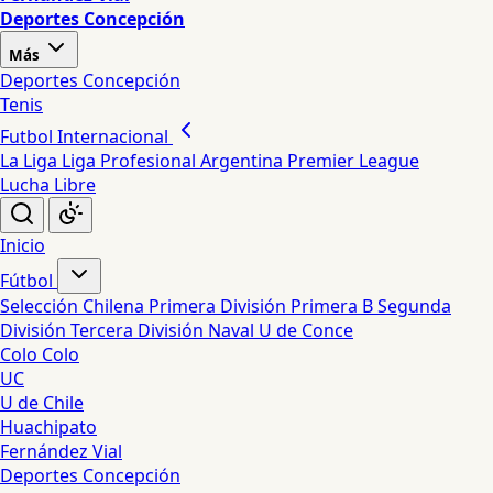
Deportes Concepción
Más
Deportes Concepción
Tenis
Futbol Internacional
La Liga
Liga Profesional Argentina
Premier League
Lucha Libre
Inicio
Fútbol
Selección Chilena
Primera División
Primera B
Segunda
División
Tercera División
Naval
U de Conce
Colo Colo
UC
U de Chile
Huachipato
Fernández Vial
Deportes Concepción