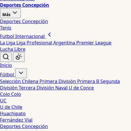
Deportes Concepción
Más
Deportes Concepción
Tenis
Futbol Internacional
La Liga
Liga Profesional Argentina
Premier League
Lucha Libre
Inicio
Fútbol
Selección Chilena
Primera División
Primera B
Segunda
División
Tercera División
Naval
U de Conce
Colo Colo
UC
U de Chile
Huachipato
Fernández Vial
Deportes Concepción