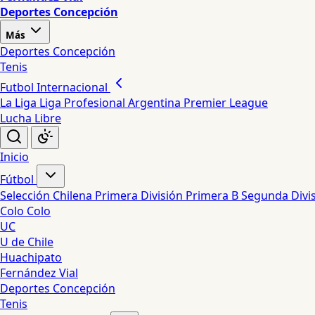
Deportes Concepción
Más
Deportes Concepción
Tenis
Futbol Internacional
La Liga
Liga Profesional Argentina
Premier League
Lucha Libre
Inicio
Fútbol
Selección Chilena
Primera División
Primera B
Segunda Divi
Colo Colo
UC
U de Chile
Huachipato
Fernández Vial
Deportes Concepción
Tenis