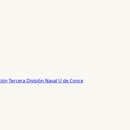
sión
Tercera División
Naval
U de Conce