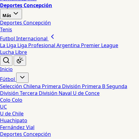
Deportes Concepción
Más
Deportes Concepción
Tenis
Futbol Internacional
La Liga
Liga Profesional Argentina
Premier League
Lucha Libre
Inicio
Fútbol
Selección Chilena
Primera División
Primera B
Segunda
División
Tercera División
Naval
U de Conce
Colo Colo
UC
U de Chile
Huachipato
Fernández Vial
Deportes Concepción