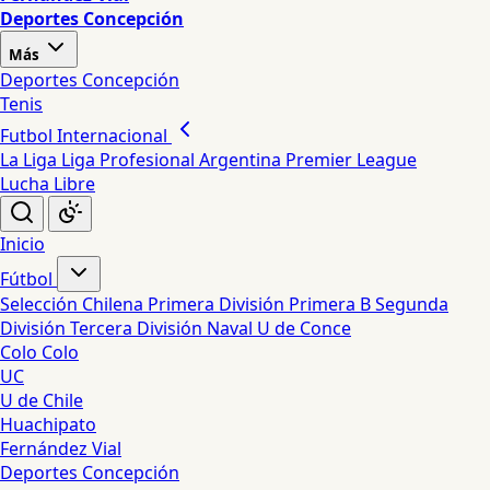
Deportes Concepción
Más
Deportes Concepción
Tenis
Futbol Internacional
La Liga
Liga Profesional Argentina
Premier League
Lucha Libre
Inicio
Fútbol
Selección Chilena
Primera División
Primera B
Segunda
División
Tercera División
Naval
U de Conce
Colo Colo
UC
U de Chile
Huachipato
Fernández Vial
Deportes Concepción