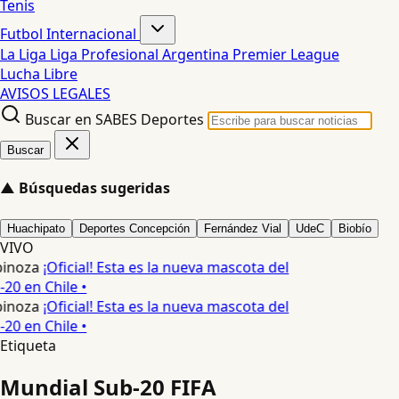
Tenis
Futbol Internacional
La Liga
Liga Profesional Argentina
Premier League
Lucha Libre
AVISOS LEGALES
Buscar en SABES Deportes
Buscar
▲
Búsquedas sugeridas
Huachipato
Deportes Concepción
Fernández Vial
UdeC
Biobío
VIVO
pinoza
¡Oficial! Esta es la nueva mascota del
20 en Chile •
pinoza
¡Oficial! Esta es la nueva mascota del
20 en Chile •
Etiqueta
Mundial Sub-20 FIFA