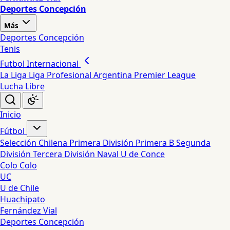
Deportes Concepción
Más
Deportes Concepción
Tenis
Futbol Internacional
La Liga
Liga Profesional Argentina
Premier League
Lucha Libre
Inicio
Fútbol
Selección Chilena
Primera División
Primera B
Segunda
División
Tercera División
Naval
U de Conce
Colo Colo
UC
U de Chile
Huachipato
Fernández Vial
Deportes Concepción