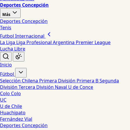
Deportes Concepción
Más
Deportes Concepción
Tenis
Futbol Internacional
La Liga
Liga Profesional Argentina
Premier League
Lucha Libre
Inicio
Fútbol
Selección Chilena
Primera División
Primera B
Segunda
División
Tercera División
Naval
U de Conce
Colo Colo
UC
U de Chile
Huachipato
Fernández Vial
Deportes Concepción