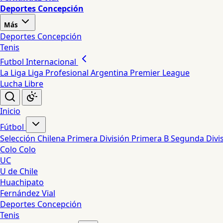
Deportes Concepción
Más
Deportes Concepción
Tenis
Futbol Internacional
La Liga
Liga Profesional Argentina
Premier League
Lucha Libre
Inicio
Fútbol
Selección Chilena
Primera División
Primera B
Segunda Divi
Colo Colo
UC
U de Chile
Huachipato
Fernández Vial
Deportes Concepción
Tenis