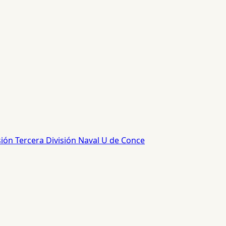
sión
Tercera División
Naval
U de Conce