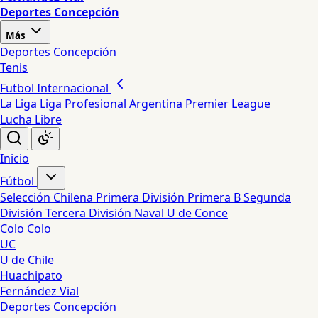
Deportes Concepción
Más
Deportes Concepción
Tenis
Futbol Internacional
La Liga
Liga Profesional Argentina
Premier League
Lucha Libre
Inicio
Fútbol
Selección Chilena
Primera División
Primera B
Segunda
División
Tercera División
Naval
U de Conce
Colo Colo
UC
U de Chile
Huachipato
Fernández Vial
Deportes Concepción